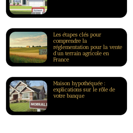
Les étapes clés pour
comprendre la
réglementation pour la vente
d’un terrain agricole en
France
Maison hypothéquée :
explications sur le rôle de
votre banque